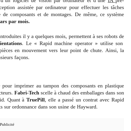
’un logiciel de vision par ordinateur et d’une
IA
pré-
ception assistée par ordinateur pour effectuer les tâches
che de composants et de montages. De même, ce système
lars par mois.
introduites il y a quelques mois, permettent à ses robots de
ientations
. Le « Rapid machine operator » utilise son
pièces en mouvement vers leur point de chute. Ainsi, la
usieurs façons.
MO pour imprimer au tampon des composants en plastique
cteurs.
Fabri-Tech
scelle à chaud des emballages dans son
pid. Quant à
TruePill
, elle a passé un contrat avec Rapid
nts sur ordonnance dans son usine de Hayward.