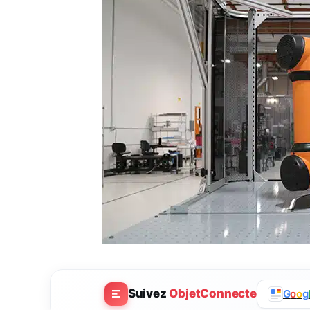
Suivez
ObjetConnecte
G
o
o
g