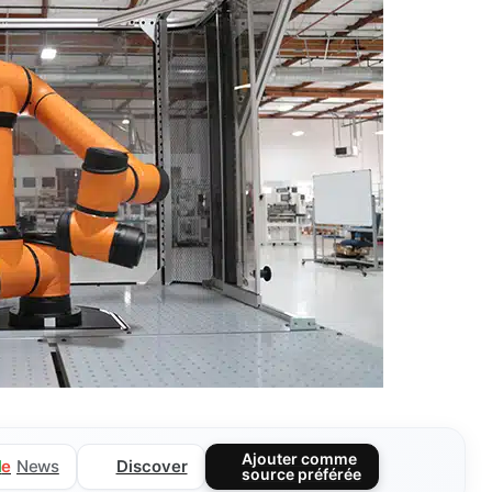
Ajouter comme
Discover
l
e
News
source préférée