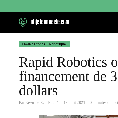
Aller
au
contenu
Levée de fonds
Robotique
Rapid Robotics o
financement de 3
dollars
Par
Kevunie R.
Publié le
19 août 2021
|
2 minutes de lec