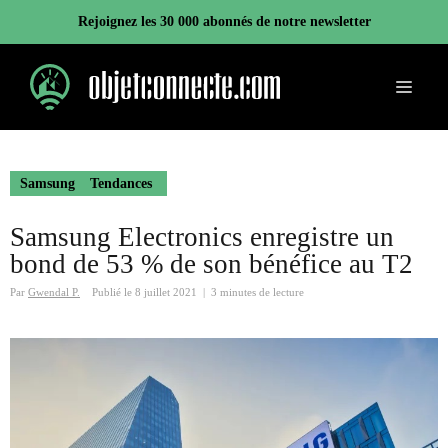
Aller
Rejoignez les 30 000 abonnés de notre newsletter
au
contenu
Menu
Samsung
Tendances
Samsung Electronics enregistre un
bond de 53 % de son bénéfice au T2
Par
Gwendal P.
Publié le
8 juillet 2021
|
3 minutes de lecture