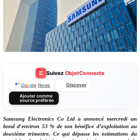
Suivez
ObjetConnecte
Discover
G
o
o
g
l
e
News
Ajouter comme
source préférée
Samsung Electronics Co Ltd a annoncé mercredi un
bond d’environ 53 % de son bénéfice d’exploitation au
deuxième trimestre. Ce qui dépasse les estimations du