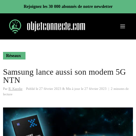
Aller
Rejoignez les 30 000 abonnés de notre newsletter
au
contenu
Menu
Réseaux
Samsung lance aussi son modem 5G
NTN
Par
R. Karelie
Publié le
27 février 2023
&
Mis à jour le
27 février 2023
|
2 minutes de
lecture