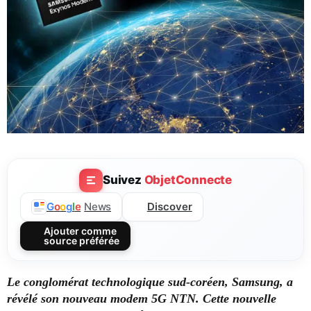
Suivez
ObjetConnecte
Discover
G
o
o
g
l
e
News
Ajouter comme
source préférée
Le conglomérat technologique sud-coréen, Samsung, a
révélé son nouveau modem 5G NTN. Cette nouvelle