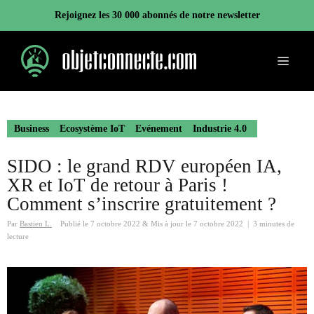
Aller
Rejoignez les 30 000 abonnés de notre newsletter
au
contenu
Menu
Business
Ecosystème IoT
Evénement
Industrie 4.0
SIDO : le grand RDV européen IA,
XR et IoT de retour à Paris !
Comment s’inscrire gratuitement ?
Par
Bastien L.
Publié le
7 octobre 2022
&
Mis à jour le
7 octobre 2022
|
3 minutes de
lecture