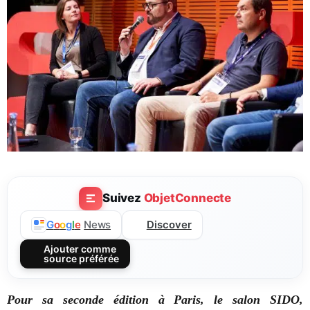
Suivez
ObjetConnecte
Discover
G
o
o
g
l
e
News
Ajouter comme
source préférée
Pour sa seconde édition
à Paris, le salon
SIDO,