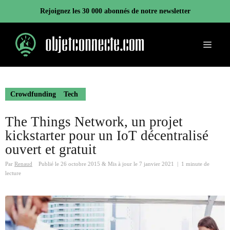
Aller
Rejoignez les 30 000 abonnés de notre newsletter
au
contenu
Menu
Crowdfunding
Tech
The Things Network, un projet
kickstarter pour un IoT décentralisé
ouvert et gratuit
Par
Renaud
Publié le
26 octobre 2015
&
Mis à jour le
7 janvier 2021
|
1 minute de
lecture