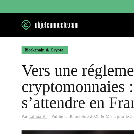
Aller
au
contenu
Blockchain & Crypto
Vers une régleme
cryptomonnaies : 
s’attendre en Fra
Par
Tahina R.
Publié le
30 octobre 2025
&
Mis à jour le
3