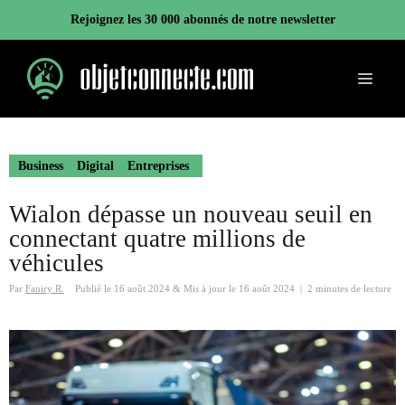
Aller
Rejoignez les 30 000 abonnés de notre newsletter
au
contenu
Menu
Business
Digital
Entreprises
Wialon dépasse un nouveau seuil en
connectant quatre millions de
véhicules
Par
Faniry R.
Publié le
16 août 2024
&
Mis à jour le
16 août 2024
|
2 minutes de lecture