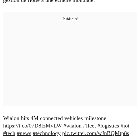
Wialon hits 4M connected vehicles milestone
https://t.co/07D8fzMvLW
#wialon
#fleet
#logistics
#iot
#tech
#news
#technology
pic.twitter.com/wJnBQMtp8s