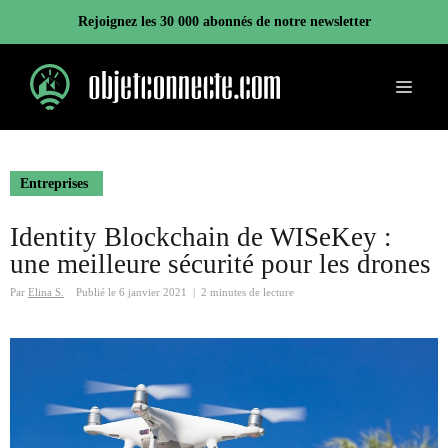
Aller
Rejoignez les 30 000 abonnés de notre newsletter
au
contenu
Menu
Entreprises
Identity Blockchain de WISeKey :
une meilleure sécurité pour les drones
Par
Elina S.
Publié le
6 janvier 2021
|
2 minutes de lecture