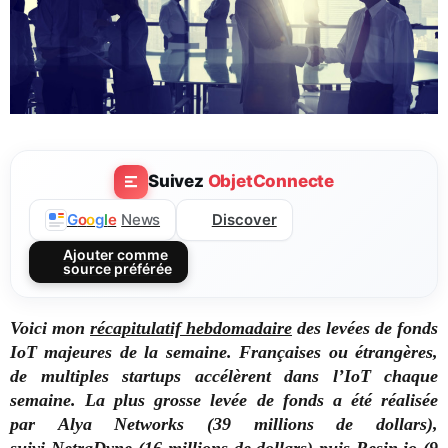
Suivez
ObjetConnecte
Discover
G
o
o
g
l
e
News
Ajouter comme
source préférée
Voici mon
récapitulatif hebdomadaire
des levées de fonds
IoT majeures de la semaine. Françaises ou étrangères,
de multiples startups accélèrent dans l’IoT chaque
semaine. La plus grosse levée de fonds a été réalisée
par Alya Networks (39 millions de dollars),
suivi NetraDyne (16 millions de dollars) puis Resin.io (9