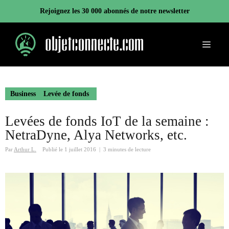
Aller
Rejoignez les 30 000 abonnés de notre newsletter
au
contenu
Menu
Business
Levée de fonds
Levées de fonds IoT de la semaine :
NetraDyne, Alya Networks, etc.
Par
Arthur L.
Publié le
1 juillet 2016
|
3 minutes de lecture