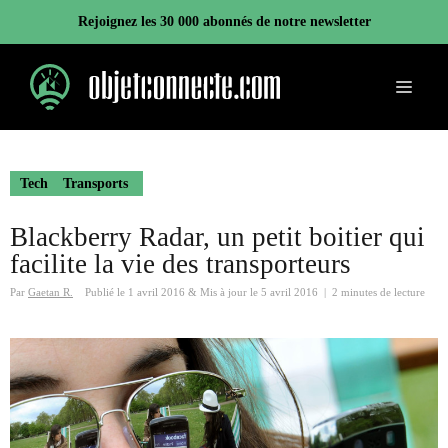
Aller
Rejoignez les 30 000 abonnés de notre newsletter
au
contenu
Menu
Tech
Transports
Blackberry Radar, un petit boitier qui
facilite la vie des transporteurs
Par
Gaetan R.
Publié le
1 avril 2016
&
Mis à jour le
5 avril 2016
|
2 minutes de lecture