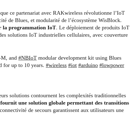
que ce partenariat avec RAKwireless révolutionne l’IoT
licité de Blues, et modularité de l’écosystème WisBlock.
er la programmation IoT
. Le déploiement de produits IoT
 des solutions IoT industrielles cellulaires, avec couverture
-M, and
#NBIoT
modular development kit using Blues
 for up to 10 years.
#wireless
#iot
#arduino
#lowpower
rs solutions contournent les complexités traditionnelles
 fournit une solution globale permettant des transitions
 connectivité de secours garantissent aux utilisateurs une