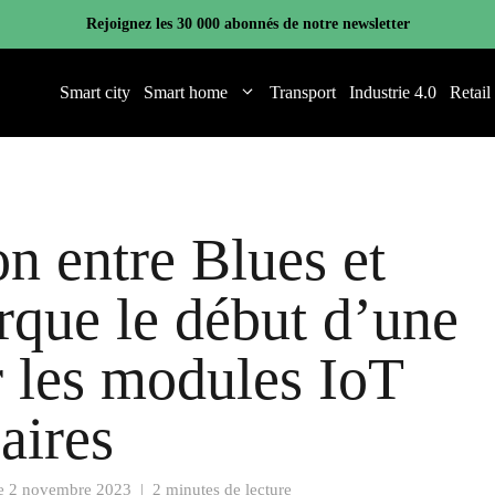
Rejoignez les 30 000 abonnés de notre newsletter
Smart city
Smart home
Transport
Industrie 4.0
Retail
on entre Blues et
que le début d’une
r les modules IoT
aires
le
2 novembre 2023
|
2 minutes de lecture