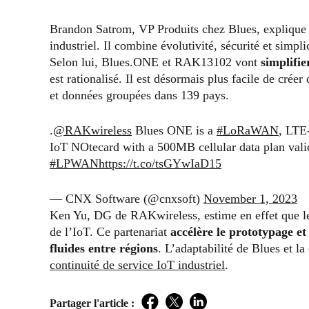
Brandon Satrom, VP Produits chez Blues, explique 
industriel. Il combine évolutivité, sécurité et simp
Selon lui, Blues.ONE et RAK13102 vont
simplifi
est rationalisé. Il est désormais plus facile de créer
et données groupées dans 139 pays.
.
@RAKwireless
Blues ONE is a
#LoRaWAN
, LTE
IoT NOtecard with a 500MB cellular data plan valid
#LPWAN
https://t.co/tsGYwIaD15
— CNX Software (@cnxsoft)
November 1, 2023
Ken Yu, DG de RAKwireless, estime en effet que leu
de l’IoT. Ce partenariat
accélère le prototypage et
fluides entre régions
. L’adaptabilité de Blues et la
continuité de service IoT industriel
.
Partager l'article :