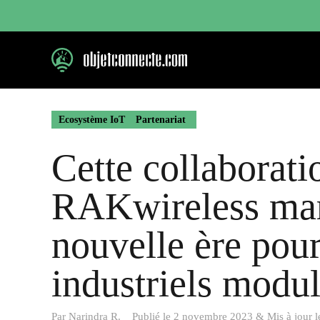
Aller
au
contenu
Ecosystème IoT
Partenariat
Cette collaborati
RAKwireless mar
nouvelle ère pou
industriels modul
Par
Narindra R.
Publié le
2 novembre 2023
&
Mis à jour 