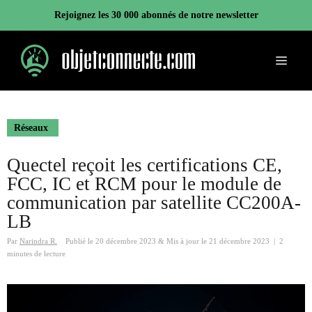
Aller
Rejoignez les 30 000 abonnés de notre newsletter
au
contenu
Menu
Réseaux
Quectel reçoit les certifications CE,
FCC, IC et RCM pour le module de
communication par satellite CC200A-
LB
Par
Narindra R.
Publié le
20 décembre 2023
&
Mis à jour le
21 décembre 2023
|
2
minutes de lecture