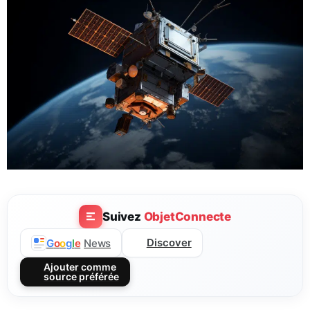
Suivez
ObjetConnecte
Discover
G
o
o
g
l
e
News
Ajouter comme
source préférée