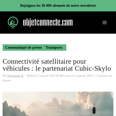
Aller
Rejoignez les 30 000 abonnés de notre newsletter
au
contenu
Menu
Communiqué de presse
Transports
Connectivité satellitaire pour
véhicules : le partenariat Cubic-Skylo
Par
Stephannie R.
Publié le
2 janvier 2025
&
Mis à jour le
2 janvier 2025
|
2 minutes de
lecture