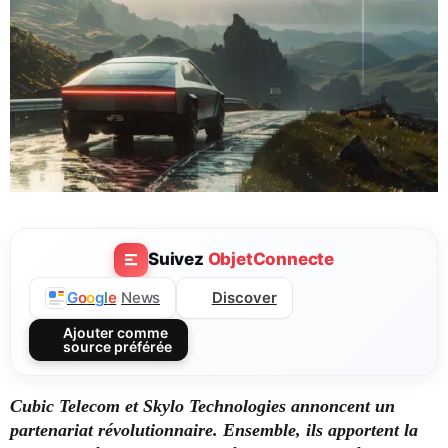
Suivez
ObjetConnecte
Discover
G
o
o
g
l
e
News
Ajouter comme
source préférée
Cubic Telecom et Skylo Technologies annoncent un
partenariat révolutionnaire. Ensemble, ils apportent la