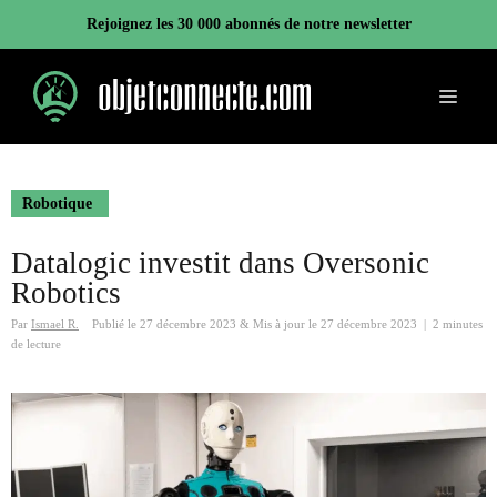
Aller
Rejoignez les 30 000 abonnés de notre newsletter
au
contenu
Menu
Robotique
Datalogic investit dans Oversonic
Robotics
Par
Ismael R.
Publié le
27 décembre 2023
&
Mis à jour le
27 décembre 2023
|
2 minutes
de lecture