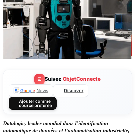
Suivez
ObjetConnecte
Discover
G
o
o
g
l
e
News
Ajouter comme
source préférée
Datalogic, leader mondial dans l’identification
automatique de données et l’automatisation industrielle,