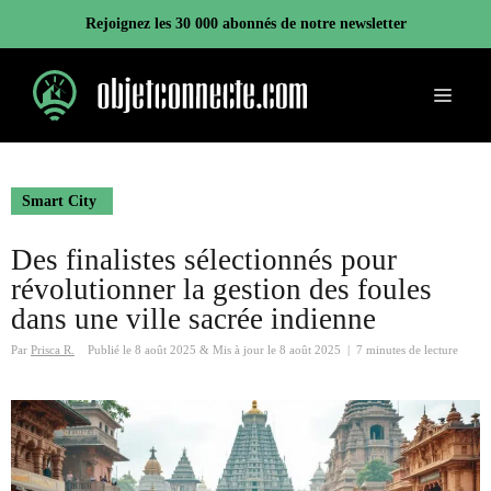
Aller
Rejoignez les 30 000 abonnés de notre newsletter
au
contenu
Menu
Smart City
Des finalistes sélectionnés pour
révolutionner la gestion des foules
dans une ville sacrée indienne
Par
Prisca R.
Publié le
8 août 2025
&
Mis à jour le
8 août 2025
|
7 minutes de lecture