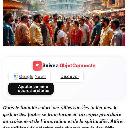
Suivez
ObjetConnecte
Discover
G
o
o
g
l
e
News
Ajouter comme
source préférée
Dans le tumulte coloré des villes sacrées indiennes, la
gestion des foules se transforme en un enjeu prioritaire
au croisement de l’innovation et de la spiritualité. Attirer
des millions de pèlerins crée chaque année des défis