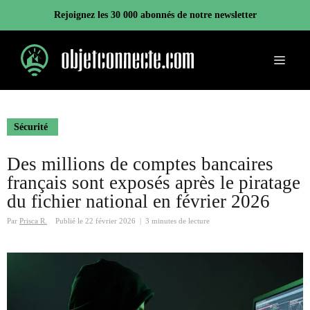
Aller
Rejoignez les 30 000 abonnés de notre newsletter
au
contenu
Menu
Sécurité
Des millions de comptes bancaires
français sont exposés après le piratage
du fichier national en février 2026
Par
Prisca R.
Publié le
22 février 2026
|
3 minutes de lecture