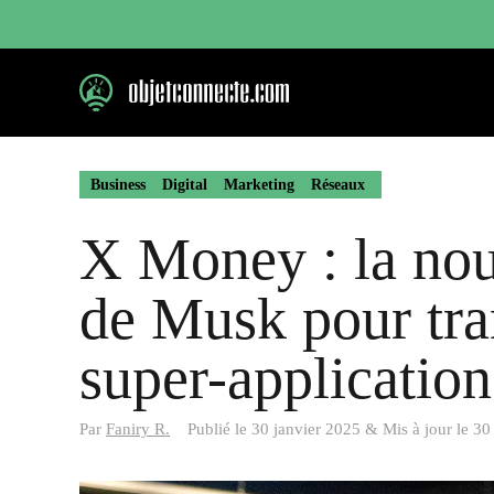
Aller
au
contenu
Business
Digital
Marketing
Réseaux
X Money : la nou
de Musk pour tr
super-application
Par
Faniry R.
Publié le
30 janvier 2025
&
Mis à jour le
30