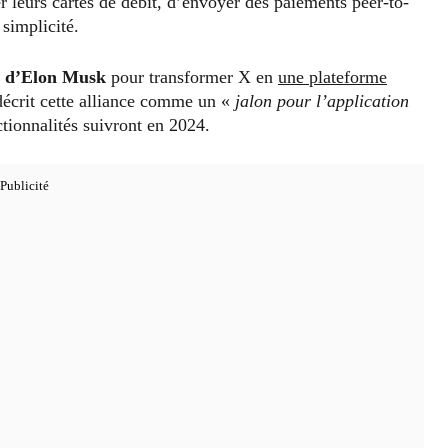
r leurs cartes de débit, d’envoyer des paiements peer-to-
simplicité.
on d’Elon Musk
pour transformer X en
une plateforme
écrit cette alliance comme un «
jalon pour l’application
ctionnalités suivront en 2024.