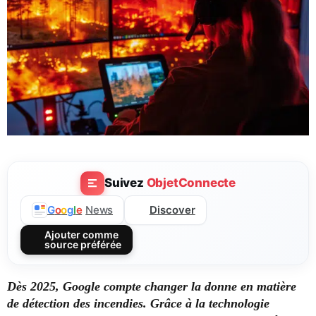
Suivez
ObjetConnecte
Discover
G
o
o
g
l
e
News
Ajouter comme
source préférée
Dès 2025, Google compte changer la donne en matière
de détection des incendies. Grâce à la technologie