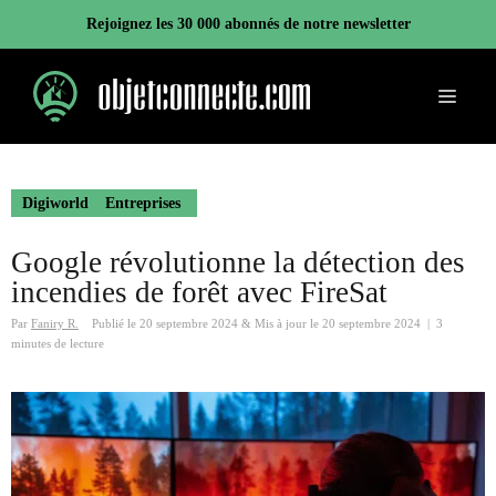
Aller
Rejoignez les 30 000 abonnés de notre newsletter
au
contenu
Menu
Digiworld
Entreprises
Google révolutionne la détection des
incendies de forêt avec FireSat
Par
Faniry R.
Publié le
20 septembre 2024
&
Mis à jour le
20 septembre 2024
|
3
minutes de lecture