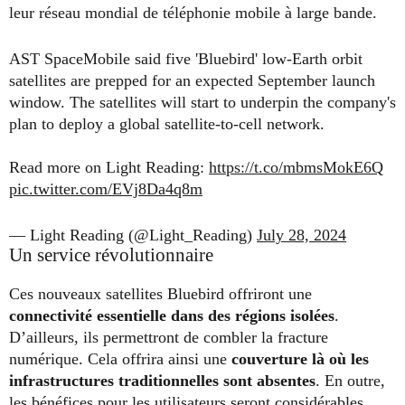
leur réseau mondial de téléphonie mobile à large bande.
AST SpaceMobile said five 'Bluebird' low-Earth orbit
satellites are prepped for an expected September launch
window. The satellites will start to underpin the company's
plan to deploy a global satellite-to-cell network.
Read more on Light Reading:
https://t.co/mbmsMokE6Q
pic.twitter.com/EVj8Da4q8m
— Light Reading (@Light_Reading)
July 28, 2024
Un service révolutionnaire
Ces nouveaux satellites Bluebird offriront une
connectivité essentielle dans des régions isolées
.
D’ailleurs, ils permettront de combler la fracture
numérique. Cela offrira ainsi une
couverture là où les
infrastructures traditionnelles sont absentes
. En outre,
les bénéfices pour les utilisateurs seront considérables,