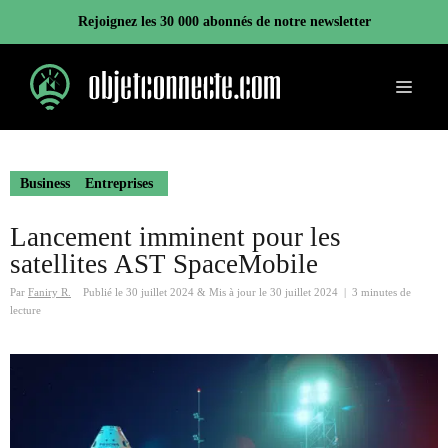
Aller
Rejoignez les 30 000 abonnés de notre newsletter
au
contenu
Menu
Business
Entreprises
Lancement imminent pour les
satellites AST SpaceMobile
Par
Faniry R.
Publié le
30 juillet 2024
&
Mis à jour le
30 juillet 2024
|
3 minutes de
lecture