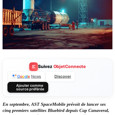
Suivez
ObjetConnecte
Discover
G
o
o
g
l
e
News
Ajouter comme
source préférée
En septembre, AST SpaceMobile prévoit de lancer ses
cinq premiers satellites Bluebird depuis Cap Canaveral,