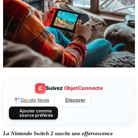
Suivez
ObjetConnecte
Discover
G
o
o
g
l
e
News
Ajouter comme
source préférée
La Nintendo Switch 2 suscite une effervescence