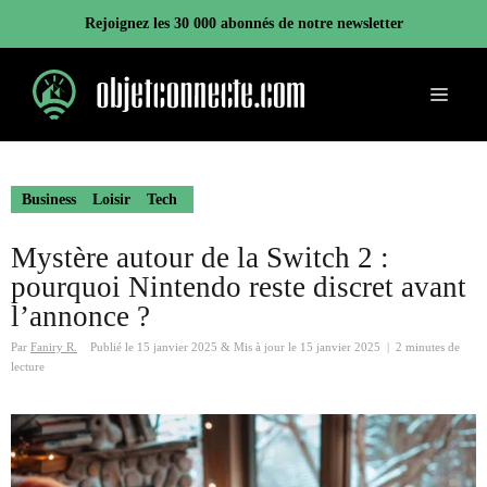
Aller
Rejoignez les 30 000 abonnés de notre newsletter
au
contenu
Menu
Business
Loisir
Tech
Mystère autour de la Switch 2 :
pourquoi Nintendo reste discret avant
l’annonce ?
Par
Faniry R.
Publié le
15 janvier 2025
&
Mis à jour le
15 janvier 2025
|
2 minutes de
lecture