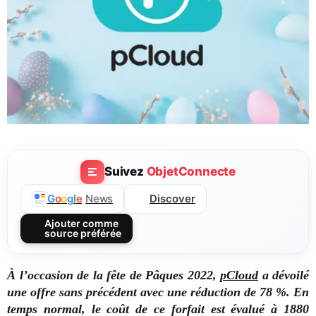
Suivez
ObjetConnecte
Discover
G
o
o
g
l
e
News
Ajouter comme
source préférée
À l’occasion de la fête de Pâques 2022,
pCloud
a dévoilé
une offre sans précédent avec une réduction de 78 %. En
temps normal, le coût de ce forfait est évalué à 1880