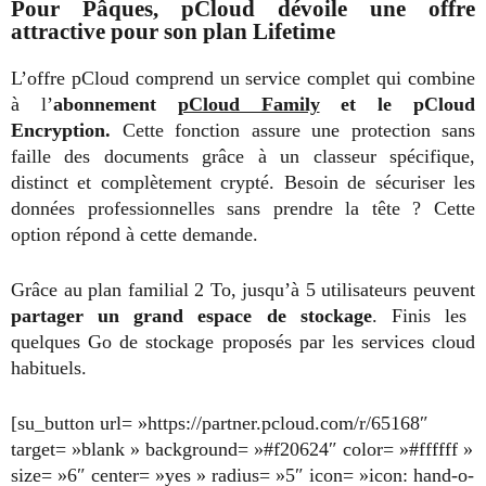
Pour Pâques, pCloud dévoile une offre
attractive pour son plan Lifetime
L’offre pCloud comprend un service complet qui combine
à l’
abonnement
pCloud Family
et le pCloud
Encryption.
Cette fonction assure une protection sans
faille des documents grâce à un classeur spécifique,
distinct et complètement crypté. Besoin de sécuriser les
données professionnelles sans prendre la tête ? Cette
option répond à cette demande.
Grâce au plan familial 2 To, jusqu’à 5 utilisateurs peuvent
partager un grand espace de stockage
. Finis les
quelques Go de stockage proposés par les services cloud
habituels.
[su_button url= »https://partner.pcloud.com/r/65168″
target= »blank » background= »#f20624″ color= »#ffffff »
size= »6″ center= »yes » radius= »5″ icon= »icon: hand-o-