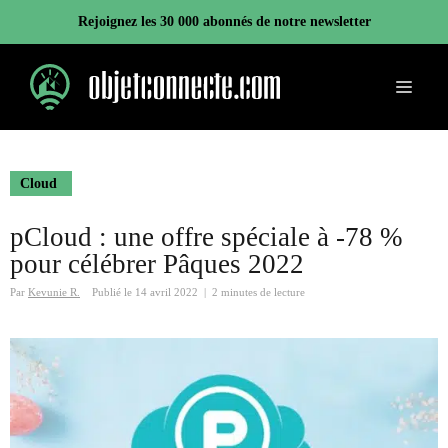
Aller
Rejoignez les 30 000 abonnés de notre newsletter
au
contenu
Menu
Cloud
pCloud : une offre spéciale à -78 %
pour célébrer Pâques 2022
Par
Kevunie R.
Publié le
14 avril 2022
|
2 minutes de lecture