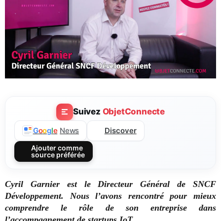
Suivez
ObjetConnecte
Discover
G
o
o
g
l
e
News
Ajouter comme
source préférée
Cyril Garnier est le Directeur Général de SNCF
Développement. Nous l’avons rencontré pour mieux
comprendre le rôle de son entreprise dans
l’accompagnement de startups IoT.