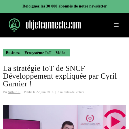
Aller
Rejoignez les 30 000 abonnés de notre newsletter
au
contenu
Menu
Business
Ecosystème IoT
Vidéo
La stratégie IoT de SNCF
Développement expliquée par Cyril
Garnier !
Par
Arthur L.
Publié le
22 juin 2016
|
2 minutes de lecture