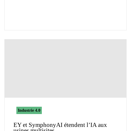
Industrie 4.0
EY et SymphonyAI étendent l’IA aux
usines multisites