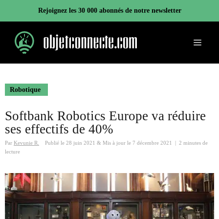
Aller
Rejoignez les 30 000 abonnés de notre newsletter
au
contenu
Menu
Robotique
Softbank Robotics Europe va réduire
ses effectifs de 40%
Par
Kevunie R.
Publié le
28 juin 2021
&
Mis à jour le
7 décembre 2021
|
2 minutes de
lecture