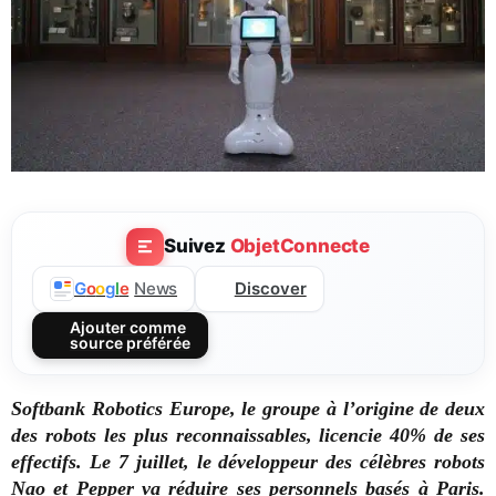
Suivez
ObjetConnecte
Discover
G
o
o
g
l
e
News
Ajouter comme
source préférée
Softbank Robotics Europe, le groupe à l’origine de deux
des robots les plus reconnaissables, licencie 40% de ses
effectifs.
Le 7 juillet, le développeur des célèbres robots
Nao et Pepper va réduire ses personnels basés à Paris.