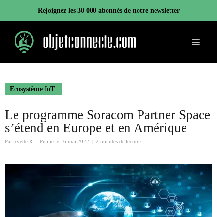
Aller
Rejoignez les 30 000 abonnés de notre newsletter
au
contenu
Menu
Ecosystème IoT
Le programme Soracom Partner Space
s’étend en Europe et en Amérique
Par
Yvette R.
Publié le
16 mai 2022
|
2 minutes de lecture