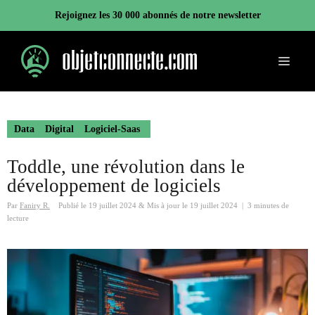
Aller
Rejoignez les 30 000 abonnés de notre newsletter
au
contenu
Menu
Data
Digital
Logiciel-Saas
Toddle, une révolution dans le
développement de logiciels
Par
Faniry R.
Publié le
19 juillet 2024
&
Mis à jour le
19 juillet 2024
|
3 minutes de
lecture