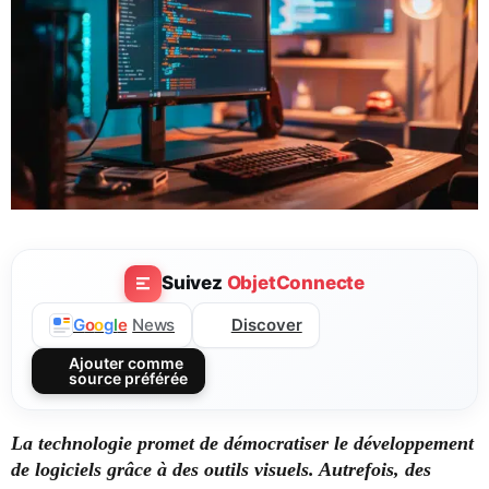
Suivez
ObjetConnecte
Discover
G
o
o
g
l
e
News
Ajouter comme
source préférée
La technologie promet de démocratiser le développement
de logiciels grâce à des outils visuels. Autrefois, des