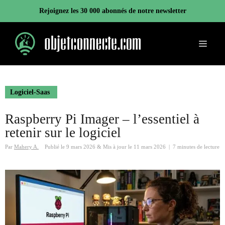
Aller
Rejoignez les 30 000 abonnés de notre newsletter
au
contenu
Menu
Logiciel-Saas
Raspberry Pi Imager – l’essentiel à
retenir sur le logiciel
Par
Mahery A.
Publié le
9 mars 2026
&
Mis à jour le
11 mars 2026
|
7 minutes de lecture