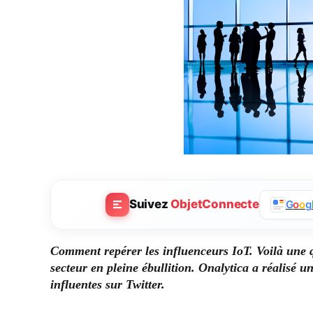
Suivez
ObjetConnecte
G
o
o
g
Comment repérer les influenceurs IoT. Voilà une 
secteur en pleine ébullition. Onalytica a réalisé u
influentes sur Twitter.