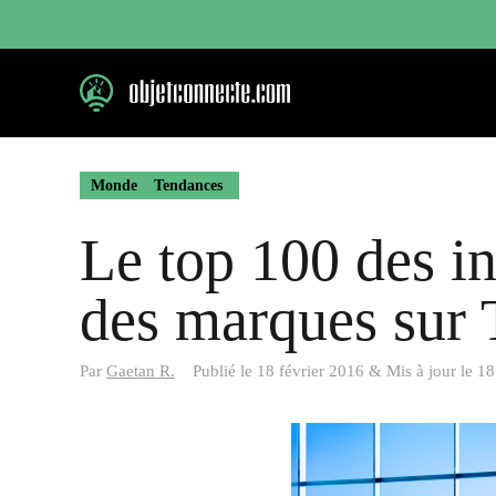
Aller
au
contenu
Monde
Tendances
Le top 100 des in
des marques sur 
Par
Gaetan R.
Publié le
18 février 2016
&
Mis à jour le
18