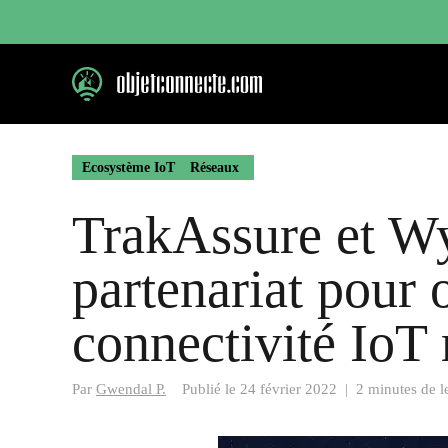
Aller
au
contenu
Ecosystème IoT
Réseaux
TrakAssure et W
partenariat pour o
connectivité IoT
Par
Gwendal P.
Publié le
24 février 2022
|
2 minutes de l