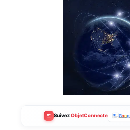
Suivez
ObjetConnecte
G
o
o
g