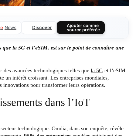
Ajouter comme
Discover
l
e
News
source préférée
s que la 5G et l’eSIM, est sur le point de connaître une
par des avancées technologiques telles que
la 5G
et l’eSIM.
te un intérêt croissant. Les entreprises mondiales,
es innovations pour transformer leurs opérations.
tissements dans l’IoT
 secteur technologique. Omdia, dans son enquête, révèle
urprenante,
95% des entreprises
sondées anticipent des