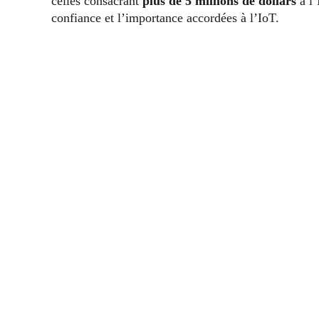
celles consacrant
plus de 5 millions de dollars
à l’
confiance et l’importance accordées à l’IoT.