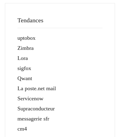
Tendances
uptobox
Zimbra
Lora
sigfox
Qwant
La poste.net mail
Servicenow
Supraconducteur
messagerie sfr
cm4