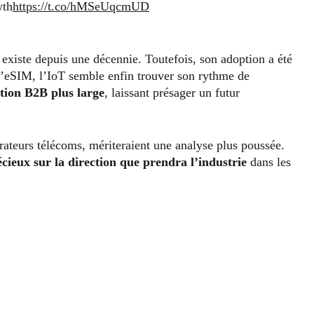
th
https://t.co/hMSeUqcmUD
 existe depuis une décennie. Toutefois, son adoption a été
 l’eSIM, l’IoT semble enfin trouver son rythme de
ion B2B plus large
, laissant présager un futur
érateurs télécoms, mériteraient une analyse plus poussée.
écieux sur la direction que prendra l’industrie
dans les