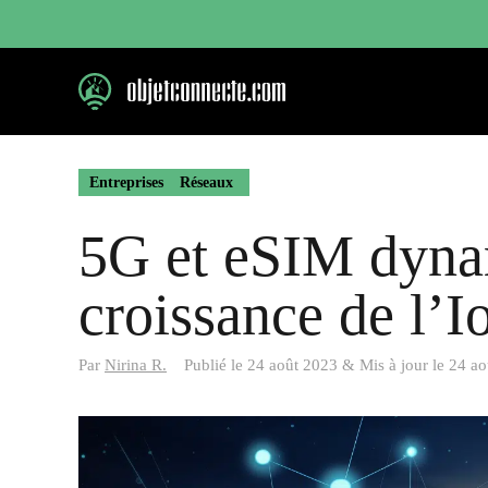
Aller
au
contenu
Entreprises
Réseaux
5G et eSIM dyna
croissance de l’I
Par
Nirina R.
Publié le
24 août 2023
&
Mis à jour le
24 ao