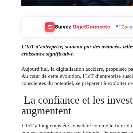
Suivez
ObjetConnecte
G
o
o
g
L’IoT d’entreprise, soutenu par des avancées telle
croissance significative.
Aujourd’hui, la digitalisation accélère, propulsée 
Au cœur de cette évolution, l’IoT d’entreprise susci
conscientes du potentiel, se préparent à exploiter c
La confiance et les inves
augmentent
L’IoT a longtemps été considéré comme le futur du
que cet optimisme n’est pas infondé. De manière s