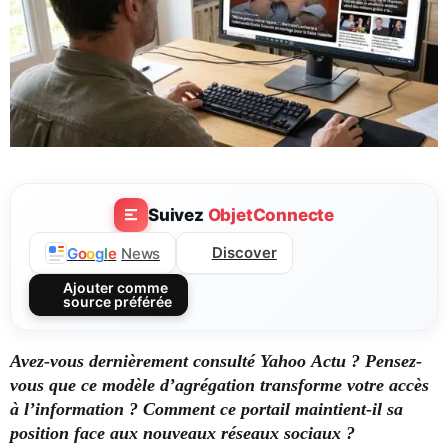
Suivez
ObjetConnecte
Discover
G
o
o
g
l
e
News
Ajouter comme
source préférée
Avez-vous dernièrement consulté Yahoo Actu ? Pensez-
vous que ce modèle d’agrégation transforme votre accès
à l’information ? Comment ce portail maintient-il sa
position face aux nouveaux réseaux sociaux ?