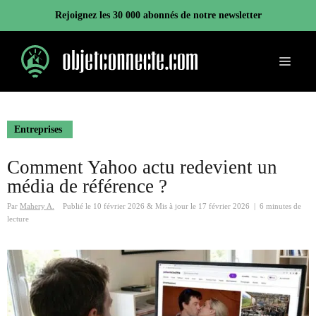
Aller
Rejoignez les 30 000 abonnés de notre newsletter
au
contenu
Menu
Entreprises
Comment Yahoo actu redevient un
média de référence ?
Par
Mahery A.
Publié le
10 février 2026
&
Mis à jour le
17 février 2026
|
6 minutes de
lecture