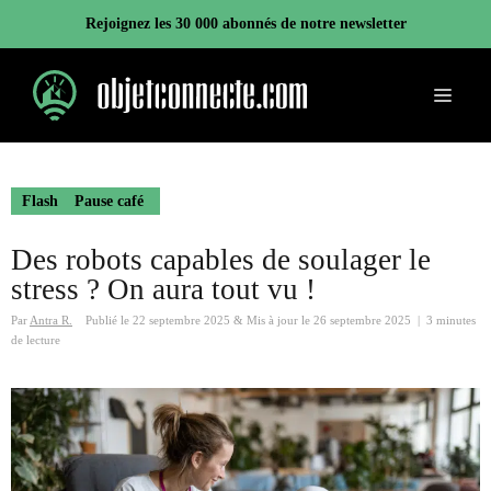
Aller
Rejoignez les 30 000 abonnés de notre newsletter
au
contenu
Menu
Flash
Pause café
Des robots capables de soulager le
stress ? On aura tout vu !
Par
Antra R.
Publié le
22 septembre 2025
&
Mis à jour le
26 septembre 2025
|
3 minutes
de lecture