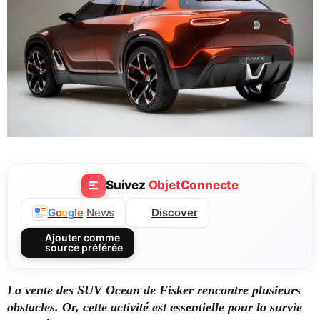
Suivez
ObjetConnecte
Discover
G
o
o
g
l
e
News
Ajouter comme
source préférée
La vente des SUV Ocean de Fisker rencontre plusieurs
obstacles. Or, cette activité est essentielle pour la survie