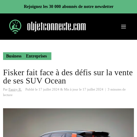
Aller
Rejoignez les 30 000 abonnés de notre newsletter
au
contenu
Menu
Business
Entreprises
Fisker fait face à des défis sur la vente
de ses SUV Ocean
Par
Faniry R.
Publié le
17 juillet 2024
&
Mis à jour le
17 juillet 2024
|
3 minutes de
lecture