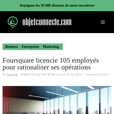
Aller
Rejoignez les 30 000 abonnés de notre newsletter
au
contenu
Menu
Business
Entreprises
Marketing
Foursquare licencie 105 employés
pour rationaliser ses opérations
Par
Ismael R.
Publié le
28 mai 2024
&
Mis à jour le
28 mai 2024
|
2 minutes de lecture