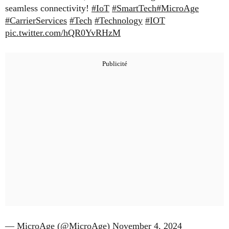
seamless connectivity!
#IoT
#SmartTech
#MicroAge
#CarrierServices
#Tech
#Technology
#IOT
pic.twitter.com/hQR0YvRHzM
— MicroAge (@MicroAge)
November 4, 2024