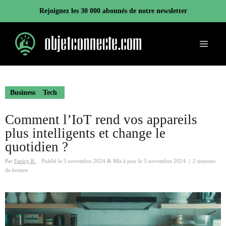
Aller
Rejoignez les 30 000 abonnés de notre newsletter
au
contenu
Menu
Business
Tech
Comment l’IoT rend vos appareils
plus intelligents et change le
quotidien ?
Par
Faniry R.
Publié le
5 novembre 2024
&
Mis à jour le
5 novembre 2024
|
2 minutes
de lecture