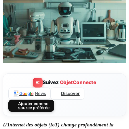
Suivez
ObjetConnecte
Discover
G
o
o
g
l
e
News
Ajouter comme
source préférée
L’Internet des objets (IoT) change profondément la