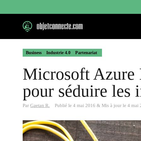
Aller
au
contenu
Business
Industrie 4.0
Partenariat
Microsoft Azure 
pour séduire les i
Par
Gaetan R.
Publié le
4 mai 2016
&
Mis à jour le
4 mai 