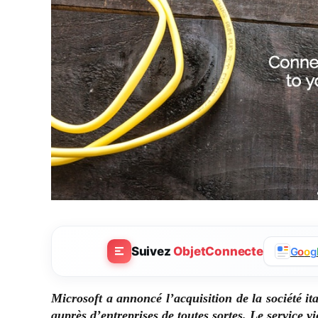
Suivez
ObjetConnecte
G
o
o
g
Microsoft a annoncé l’acquisition de la société it
auprès d’entreprises de toutes sortes. Le service v