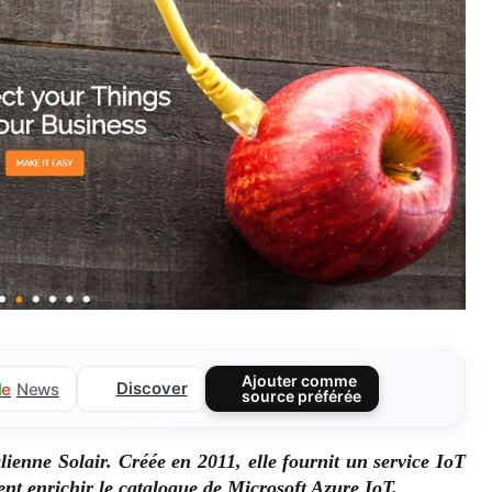
Ajouter comme
Discover
l
e
News
source préférée
alienne Solair. Créée en 2011, elle fournit un service IoT
ient enrichir le catalogue de Microsoft Azure IoT.