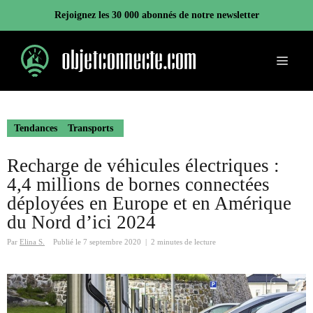
Aller
Rejoignez les 30 000 abonnés de notre newsletter
au
contenu
Menu
Tendances
Transports
Recharge de véhicules électriques :
4,4 millions de bornes connectées
déployées en Europe et en Amérique
du Nord d’ici 2024
Par
Elina S.
Publié le
7 septembre 2020
|
2 minutes de lecture