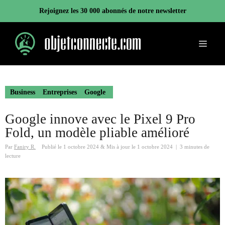
Aller
Rejoignez les 30 000 abonnés de notre newsletter
au
contenu
Menu
Business
Entreprises
Google
Google innove avec le Pixel 9 Pro
Fold, un modèle pliable amélioré
Par
Faniry R.
Publié le
1 octobre 2024
&
Mis à jour le
1 octobre 2024
|
3 minutes de
lecture