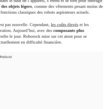
dans le haut de l’appareil, s’étend et se tord pour interagir
des objets légers
, comme des vêtements pesant moins de
onctions classiques des robots aspirateurs actuels.
’est pas nouvelle. Cependant,
les coûts élevés
et les
ovation. Aujourd’hui, avec des
composants plus
 enfin le jour. Roborock mise sur cet atout pour se
uellement en difficulté financière.