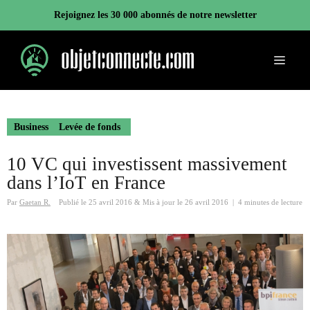
Aller
Rejoignez les 30 000 abonnés de notre newsletter
au
contenu
Menu
Business
Levée de fonds
10 VC qui investissent massivement
dans l’IoT en France
Par
Gaetan R.
Publié le
25 avril 2016
&
Mis à jour le
26 avril 2016
|
4 minutes de lecture