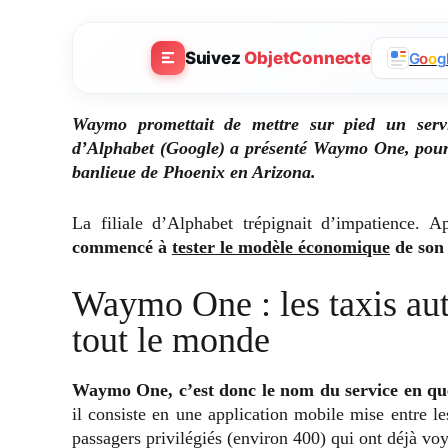
Suivez
ObjetConnecte
G
o
o
g
Waymo promettait de mettre sur pied un servic
d’Alphabet (Google) a présenté Waymo One, pour l
banlieue de Phoenix en Arizona.
La filiale d’Alphabet trépignait d’impatience. 
commencé à
tester le modèle économique
de son 
Waymo One : les taxis au
tout le monde
Waymo One, c’est donc le nom du service en qu
il consiste en une application mobile mise entre l
passagers privilégiés (environ 400) qui ont déjà vo