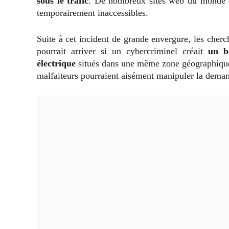
sous le trafic
. De nombreux sites web du monde ent
temporairement inaccessibles.
Suite à cet incident de grande envergure, les cher
pourrait arriver si un cybercriminel créait
un b
électrique
situés dans une même zone géographique. 
malfaiteurs pourraient aisément manipuler la deman