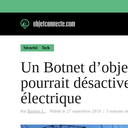
Aller
au
contenu
Sécurité
Tech
Un Botnet d’obje
pourrait désactiv
électrique
Par
Bastien L.
Publié le
27 septembre 2019
|
3 minutes de