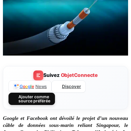
Suivez
ObjetConnecte
Discover
G
o
o
g
l
e
News
Ajouter comme
source préférée
Google et Facebook ont dévoilé le projet d’un nouveau
câble de données sous-marin reliant Singapour, le