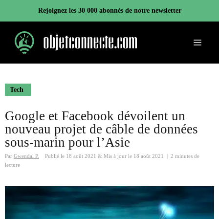
Aller
Rejoignez les 30 000 abonnés de notre newsletter
au
contenu
Menu
Tech
Google et Facebook dévoilent un
nouveau projet de câble de données
sous-marin pour l’Asie
Par
Gwendal P.
Publié le
18 août 2021
&
Mis à jour le
18 août 2021
|
2 minutes de
lecture