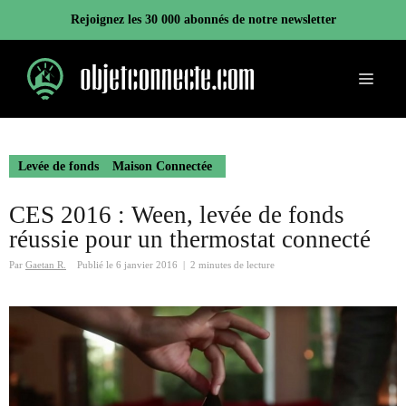
Aller
Rejoignez les 30 000 abonnés de notre newsletter
au
contenu
Menu
Levée de fonds
Maison Connectée
CES 2016 : Ween, levée de fonds
réussie pour un thermostat connecté
Par
Gaetan R.
Publié le
6 janvier 2016
|
2 minutes de lecture