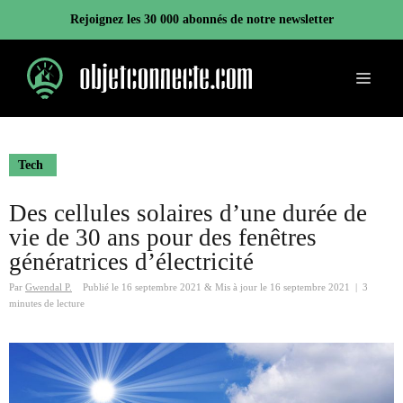
Aller
Rejoignez les 30 000 abonnés de notre newsletter
au
contenu
Menu
Tech
Des cellules solaires d’une durée de
vie de 30 ans pour des fenêtres
génératrices d’électricité
Par
Gwendal P.
Publié le
16 septembre 2021
&
Mis à jour le
16 septembre 2021
|
3
minutes de lecture