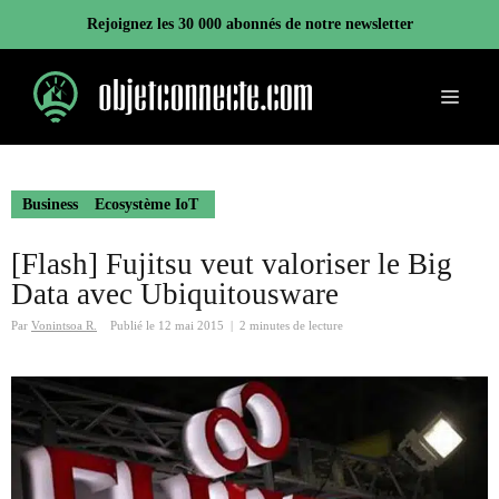
Aller
Rejoignez les 30 000 abonnés de notre newsletter
au
contenu
Menu
Business
Ecosystème IoT
[Flash] Fujitsu veut valoriser le Big
Data avec Ubiquitousware
Par
Vonintsoa R.
Publié le
12 mai 2015
|
2 minutes de lecture