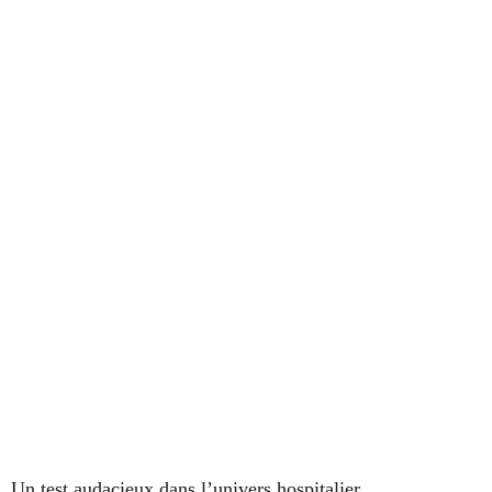
Un test audacieux dans l’univers hospitalier.