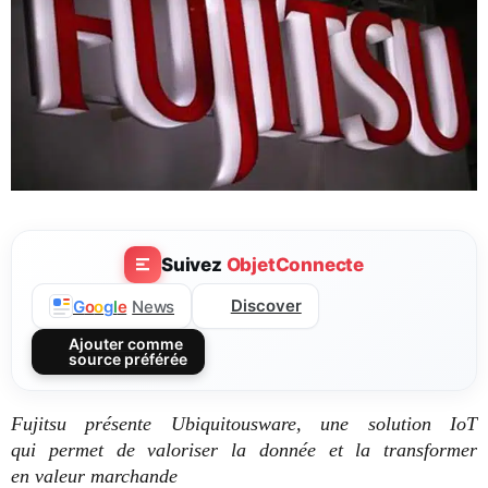
Suivez
ObjetConnecte
Discover
G
o
o
g
l
e
News
Ajouter comme
source préférée
Fujitsu présente Ubiquitousware, une solution IoT
qui permet de valoriser la donnée et la transformer
en valeur marchande