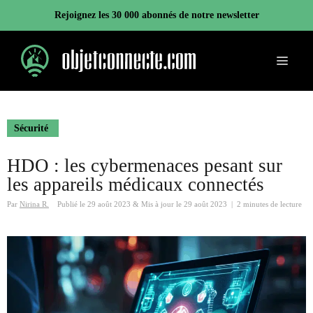
Aller
Rejoignez les 30 000 abonnés de notre newsletter
au
contenu
Menu
Sécurité
HDO : les cybermenaces pesant sur
les appareils médicaux connectés
Par
Nirina R.
Publié le
29 août 2023
&
Mis à jour le
29 août 2023
|
2 minutes de lecture