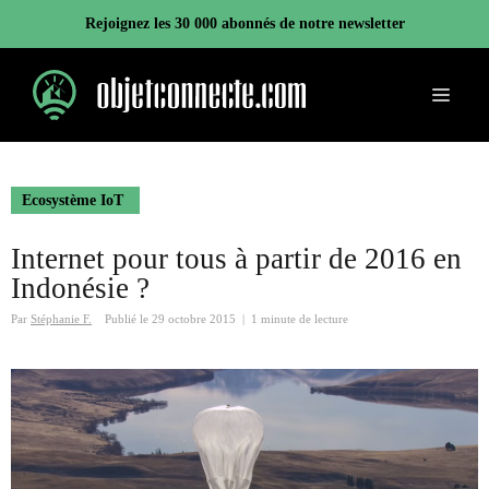
Aller
Rejoignez les 30 000 abonnés de notre newsletter
au
contenu
Menu
Ecosystème IoT
Internet pour tous à partir de 2016 en
Indonésie ?
Par
Stéphanie F.
Publié le
29 octobre 2015
|
1 minute de lecture