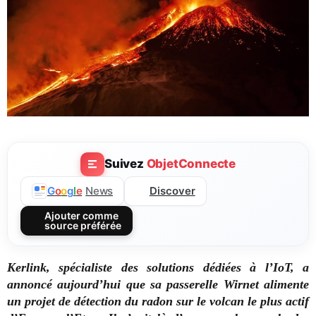
Suivez
ObjetConnecte
Discover
G
o
o
g
l
e
News
Ajouter comme
source préférée
Kerlink, spécialiste des solutions dédiées à l’IoT, a
annoncé aujourd’hui que sa passerelle Wirnet alimente
un projet de détection du radon sur le volcan le plus actif