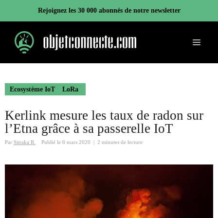
Aller
Rejoignez les 30 000 abonnés de notre newsletter
au
contenu
Menu
Ecosystème IoT
LoRa
Kerlink mesure les taux de radon sur
l’Etna grâce à sa passerelle IoT
Par
Sitraka R.
Publié le
6 mars 2020
|
2 minutes de lecture