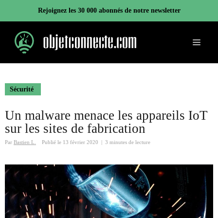
Aller
Rejoignez les 30 000 abonnés de notre newsletter
au
contenu
Menu
Sécurité
Un malware menace les appareils IoT
sur les sites de fabrication
Par
Bastien L.
Publié le
13 février 2020
|
3 minutes de lecture