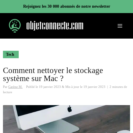
Aller
Rejoignez les 30 000 abonnés de notre newsletter
au
contenu
Menu
Tech
Comment nettoyer le stockage
système sur Mac ?
Par
Carène M.
Publié le
19 janvier 2023
&
Mis à jour le
19 janvier 2023
|
2 minutes de
lecture